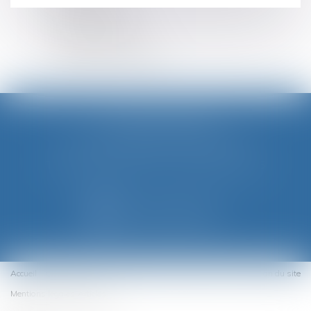
ESPACE CLIENT
PLAN DU SITE
MENTIONS LÉGALES
LA CLÉ DES CHAMPS
62 rue des Agriculteurs, 81000 ALBI
Tél :
05 63 47 65 49
-
Fax : 05 63 60 50 45
NOUS CONTACTER
NOUS LOCALISER
Accueil
Cabinet
Équipe
Expertises
Honoraires
Contact
Plan du site
Mentions légales
Articles