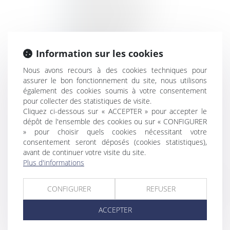
Isabelle NESPOULOUS
Cathy RESSEGUIER
Estelle ROUCOU
Information sur les cookies
Patricia GACHES
Nous avons recours à des cookies techniques pour
Camille LABOURDERE
assurer le bon fonctionnement du site, nous utilisons
Julie MARTINI
également des cookies soumis à votre consentement
pour collecter des statistiques de visite.
EXPERTISES
Cliquez ci-dessous sur « ACCEPTER » pour accepter le
Droit rural
dépôt de l'ensemble des cookies ou sur « CONFIGURER
» pour choisir quels cookies nécessitant votre
Droit des sociétés
consentement seront déposés (cookies statistiques),
avant de continuer votre visite du site.
Droit de l'entreprise
Plus d'informations
Transmission du patrimoine
Mandataire en transaction immobilière
CONFIGURER
REFUSER
HONORAIRES
ACCEPTER
CONTACT