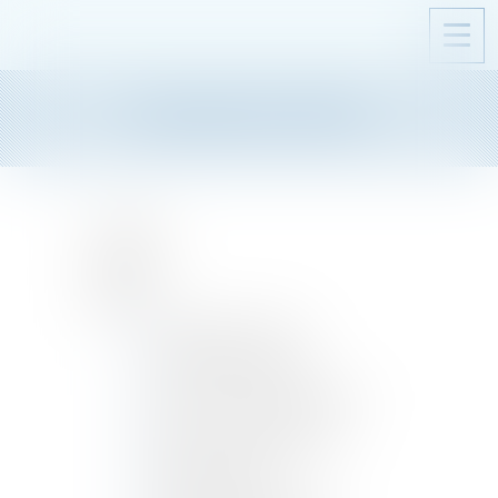
Ouvri
le
men
PLAN DU SITE
ACCUEIL
CABINET
ÉQUIPE
CORINNE JALADE
CHRISTINE BOUTIÉ
JEAN VINCENT DELPONT
Pauline CONDOMINES
HENRI FERRIE